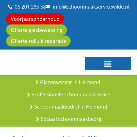
06 201 285 58
info@schoonmaakservicewilde.nl
Voorjaarsonderhoud
Offerte glasbewassing
Offerte rolluik reparatie
Glazenwasser in Helmond
Reguliere schoonmaak
Zakelijke schoonmaak
Rolluiken service
Professionele schoonmaakservice
Schoonmaakbedrijf in Helmond
Sociaal schoonmaakbedrijf