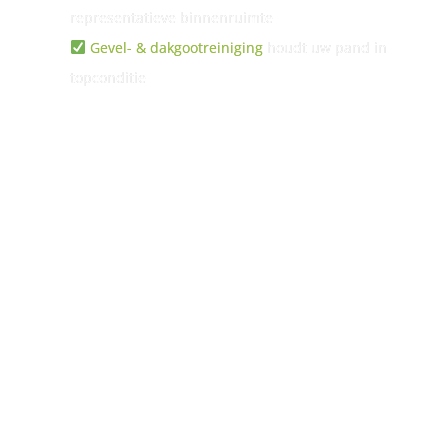
representatieve binnenruimte
Gevel- & dakgootreiniging
houdt uw pand in
topconditie