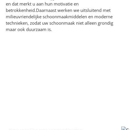
en dat merkt u aan hun motivatie en
betrokkenheid.Daarnaast werken we uitsluitend met
milieuvriendelijke schoonmaakmiddelen en moderne
technieken, zodat uw schoonmaak niet alleen grondig
maar ook duurzaam is.
Specialistische zakelijke
schoonmaak
Naast reguliere schoonmaak bieden wij ook
een breed pakket aan aanvullende diensten,
zodat u alles bij één partij kunt onderbrengen.
Zo verzorgen wij de complete schoonmaak van
bedrijfsruimtes – van vloer tot plafond en van
gevel tot dakgoot.