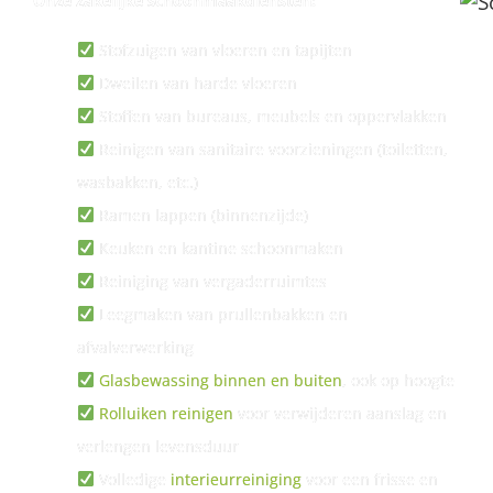
Onze zakelijke schoonmaakdiensten:
Stofzuigen van vloeren en tapijten
Dweilen van harde vloeren
Stoffen van bureaus, meubels en oppervlakken
Reinigen van sanitaire voorzieningen (toiletten,
wasbakken, etc.)
Ramen lappen (binnenzijde)
Keuken en kantine schoonmaken
Reiniging van vergaderruimtes
Leegmaken van prullenbakken en
afvalverwerking
Glasbewassing binnen en buiten
, ook op hoogte
Rolluiken reinigen
voor verwijderen aanslag en
verlengen levensduur
Volledige
interieurreiniging
voor een frisse en